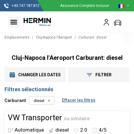
+40.747.187.812
Assurance Complete Incluse!
Emplacements
Cluj-Napoca l'Aeroport
Carburant
:
diesel
Cluj-Napoca l'Aeroport Carburant: diesel
CHANGER LES DATES
FILTRER
Filtres sélectionnés
Carburant
Effacer les filtres
diesel
VW Transporter
ou similaire
Automatique
diesel
2.0
4/5