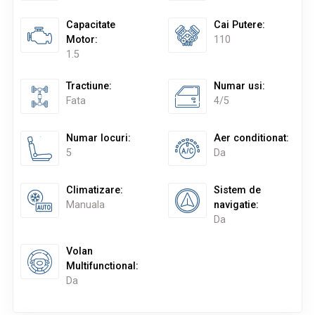
Capacitate
Cai Putere
:
Motor
:
110
1.5
Tractiune
:
Numar usi
:
Fata
4/5
Numar locuri
:
Aer conditionat
:
5
Da
Climatizare
:
Sistem de
Manuala
navigatie
:
Da
Volan
Multifunctional
:
Da